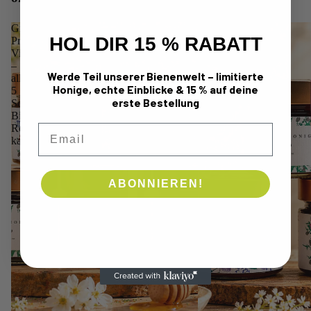
Große
Presshonig
HOL DIR 15 % RABATT
Presshonig
Entdecker-
Vielfalt
Set
–
–
Werde Teil unserer Bienenwelt – limitierte
alle
3
Honige, echte Einblicke & 15 % auf deine
5
Sorten
erste Bestellung
Sorten
Bio-
Bio-
Rohhonig
Email
Rohhonig
kaltgepresst
kaltgepresst
ABONNIEREN!