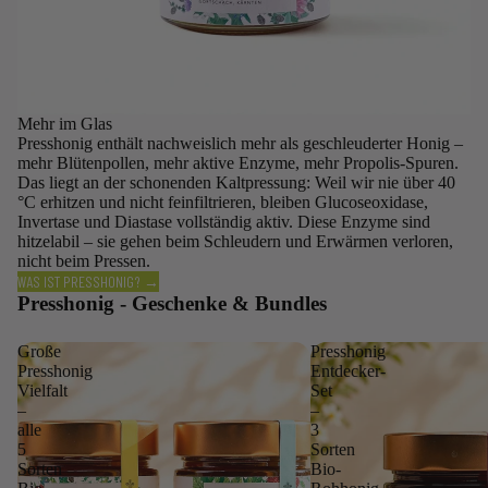
Mehr im Glas
Presshonig enthält nachweislich mehr als geschleuderter Honig –
mehr Blütenpollen, mehr aktive Enzyme, mehr Propolis-Spuren.
Das liegt an der schonenden Kaltpressung: Weil wir nie über 40
°C erhitzen und nicht feinfiltrieren, bleiben Glucoseoxidase,
Invertase und Diastase vollständig aktiv. Diese Enzyme sind
hitzelabil – sie gehen beim Schleudern und Erwärmen verloren,
nicht beim Pressen.
WAS IST PRESSHONIG? →
Presshonig - Geschenke & Bundles
Große
Presshonig
Presshonig
Entdecker-
Vielfalt
Set
–
–
alle
3
5
Sorten
Sorten
Bio-