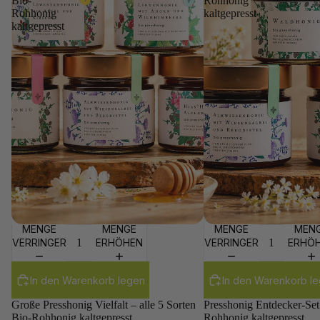
Bio-
Rohhonig
Rohhonig
kaltgepresst
kaltgepresst
MENGE
MENGE
MENGE
MEN
Sale
Sale
VERRINGERN
ERHÖHEN
VERRINGERN
ERHÖ
In den Warenkorb legen
In den Warenkorb l
Große Presshonig Vielfalt – alle 5 Sorten
Presshonig Entdecker-Set
Bio-Rohhonig kaltgepresst
Rohhonig kaltgepresst