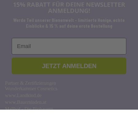
15% RABATT FÜR DEINE NEWSLETTER
ANMELDUNG!
Werde Teil unserer Bienenwelt – limitierte Honige, echte
Einblicke & 15 % auf deine erste Bestellung
Email
JETZT ANMELDEN
Partner & Zertifizierungen
Wunderkammer Cosmetics
www.Landkind.de
www.Bauernladen.at
Mallhof - Die Biobauern
Bio Austria
SlowFood
Shop
Produkte