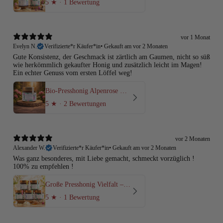
5
★ ·
1 Bewertung
vor 1 Monat
Evelyn N.
Verifizierte*r Käufer*in
•
Gekauft am vor 2 Monaten
Gute Konsistenz, der Geschmack ist zärtlich am Gaumen, nicht so süß
wie herkömmlich gekaufter Honig und zusätzlich leicht im Magen!
Ein echter Genuss vom ersten Löffel weg!
Bio-Presshonig Alpenrose & Wald – Rohhonig kaltgepresst
5
★ ·
2 Bewertungen
vor 2 Monaten
Alexander W.
Verifizierte*r Käufer*in
•
Gekauft am vor 2 Monaten
Was ganz besonderes, mit Liebe gemacht, schmeckt vorzüglich !
100% zu empfehlen !
Große Presshonig Vielfalt – alle 5 Sorten Bio-Rohhonig kaltgepresst
5
★ ·
1 Bewertung