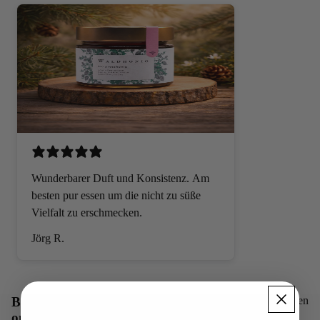
MEHR
Wunderbarer Duft und Konsistenz. Am
besten pur essen um die nicht zu süße
Vielfalt zu erschmecken.
Jörg R.
Bio Presshonig Bestseller – Rohhonig
Alle anzeigen
online kaufen