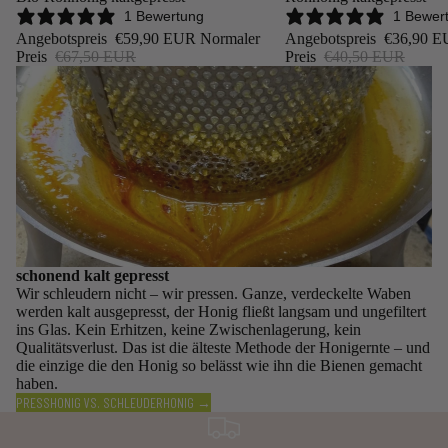
1 Bewertung
1 Bewer
Angebotspreis
€59,90 EUR
Normaler
Angebotspreis
€36,90 
Preis
€67,50 EUR
Preis
€40,50 EUR
schonend kalt gepresst
Wir schleudern nicht – wir pressen. Ganze, verdeckelte Waben
werden kalt ausgepresst, der Honig fließt langsam und ungefiltert
ins Glas. Kein Erhitzen, keine Zwischenlagerung, kein
Qualitätsverlust. Das ist die älteste Methode der Honigernte – und
die einzige die den Honig so belässt wie ihn die Bienen gemacht
haben.
PRESSHONIG VS. SCHLEUDERHONIG →