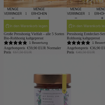
MENGE
MENGE
MENGE
MEN
Sale
Sale
VERRINGERN
ERHÖHEN
VERRINGERN
ERHÖ
In den Warenkorb legen
In den Warenkorb l
Große Presshonig Vielfalt – alle 5 Sorten
Presshonig Entdecker-Set
Bio-Rohhonig kaltgepresst
Rohhonig kaltgepresst
1 Bewertung
1 Bewer
Angebotspreis
€59,90 EUR
Normaler
Angebotspreis
€36,90 
Preis
€67,50 EUR
Preis
€40,50 EUR