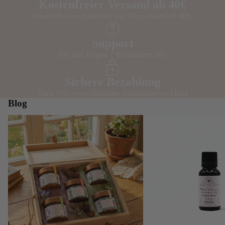
Kostenfreier Versand ab 40€
Innerhalb von Österreich und Deutschland ab 40€.
Support
Du hast Fragen ?
Kontaktiere uns
Sichere Bezahlung
Dank SSL-verschlüsselter Zahlungsabwicklung
Blog
Honig als Geschenk – Ideen für
Propolis kaufen – worauf
Menschen die das Besondere schätzen
achten solltest