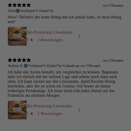
vor 3 Monaten
Arbër
Verifizierte*r Käufer*in
Wow! Definitiv der beste Honig den ich jemals hatte, so muss Honig
sein!
Bio-Presshonig Löwenzahn, Apfel & Kirsche – Rohhonig kaltgepresst
5
★ ·
2 Bewertungen
vor 3 Monaten
Andreas K.
Verifizierte*r Käufer*in
•
Gekauft am vor 3 Monaten
Ich habe alle Sorten bestellt, um vergleichen zu können. Begonnen
habe ich einfach mit der tiefsten Lage und arbeite mich dann nach
oben. Ich kann zurzeit nur den Löwenzahn, Apfel,Kirsche-Honig
beurteilen, aber der ist schon ein Genuss, viel besser als meine
bisherigen Presshonige. Ich freue mich echt jeden Abend auf das
Frühstück am nächsten Morgen.
Bio-Presshonig Löwenzahn, Apfel & Kirsche – Rohhonig kaltgepresst
5
★ ·
2 Bewertungen