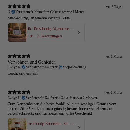
vor 8 Tagen
U.
Verifizierte*r Käufer*in
•
Gekauft am vor 1 Monat
Mild-würzig, angenehm dezente Süße.
Bio-Presshonig Alpenrose & Wald – Rohhonig kaltgepresst
5
★ ·
2 Bewertungen
vor 1 Monat
Verwöhnen und Genießen
Evelyn N.
Verifizierte*r Käufer*in
Shop-Bewertung
Leicht und einfach!
vor 1 Monat
Evelyn N.
Verifizierte*r Käufer*in
•
Gekauft am vor 2 Monaten
Zum Kennenlernen die beste Wahl! Alle ein wohliger Genuss vom
ersten Löffel! So kann man günstig herausfinden was einem am
besten schmeckt und für später ein tolles Geschenk!
Presshonig Entdecker-Set – 3 Sorten Bio-Rohhonig kaltgepresst