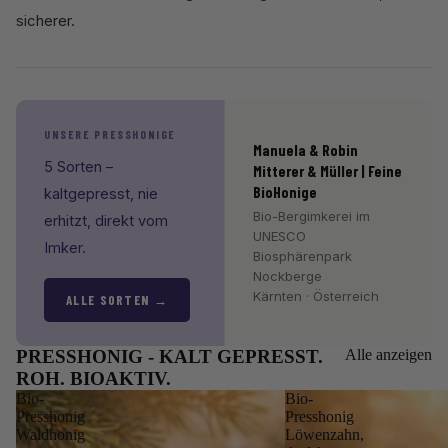
sicherer.
UNSERE PRESSHONIGE
Manuela & Robin
5 Sorten –
Mitterer & Müller | Feine
BioHonige
kaltgepresst, nie
Bio-Bergimkerei im
erhitzt, direkt vom
UNESCO
Imker.
Biosphärenpark
Nockberge
Kärnten · Österreich
ALLE SORTEN →
PRESSHONIG - KALT GEPRESST.
Alle anzeigen
ROH. BIOAKTIV.
Bio-
Bio-
Presshonig
Presshonig
Waldhonig
Löwenzahn,