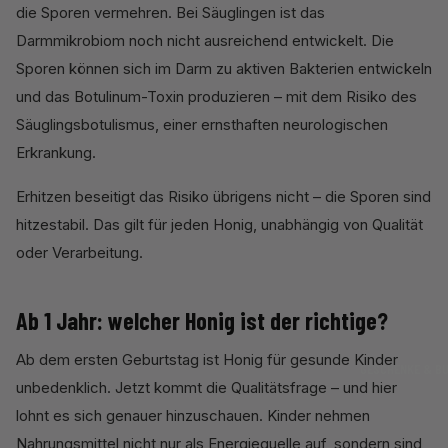
die Sporen vermehren. Bei Säuglingen ist das
Darmmikrobiom noch nicht ausreichend entwickelt. Die
Sporen können sich im Darm zu aktiven Bakterien entwickeln
und das Botulinum-Toxin produzieren – mit dem Risiko des
Säuglingsbotulismus, einer ernsthaften neurologischen
Erkrankung.
Erhitzen beseitigt das Risiko übrigens nicht – die Sporen sind
hitzestabil. Das gilt für jeden Honig, unabhängig von Qualität
oder Verarbeitung.
Ab 1 Jahr: welcher Honig ist der richtige?
Ab dem ersten Geburtstag ist Honig für gesunde Kinder
GESCHENKE & B
unbedenklich. Jetzt kommt die Qualitätsfrage – und hier
lohnt es sich genauer hinzuschauen. Kinder nehmen
Nahrungsmittel nicht nur als Energiequelle auf, sondern sind