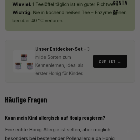
KONTA
Wieviel:
1 Teelöffel täglich ist ein guter Richtwert.
KT
Wichtig:
Nie in kochend heißen Tee – Enzyme gehen
bei über 40 °C verloren.
Unser Entdecker-Set
– 3
milde Sorten zum
ZUM SET →
Kennenlernen, ideal als
erster Honig für Kinder.
Häufige Fragen
Kann mein Kind allergisch auf Honig reagieren?
Eine echte Honig-Allergie ist selten, aber möglich –
MEHR
besonders bei bestehender Pollenallergie da Honig