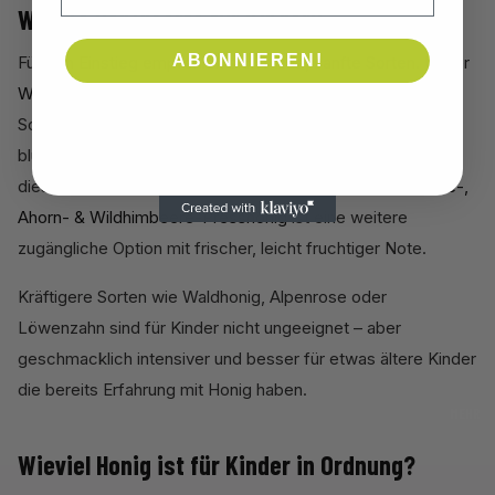
Welche Honigsorte für Kinder?
ABONNIEREN!
Für den Einstieg empfehlen sich milde, sanfte Sorten. Unser
Wiesensalbei- & Bergdistel-Presshonig
ist die sanfteste
Sorte aus unserem Sortiment – mild-aromatisch, leicht
blumig, angenehm süß ohne herb zu sein. Kinder mögen
diesen Honig erfahrungsgemäß am leichtesten. Der
Linde-,
Ahorn- & Wildhimbeere-Presshonig
ist eine weitere
zugängliche Option mit frischer, leicht fruchtiger Note.
Kräftigere Sorten wie Waldhonig, Alpenrose oder
Löwenzahn sind für Kinder nicht ungeeignet – aber
geschmacklich intensiver und besser für etwas ältere Kinder
die bereits Erfahrung mit Honig haben.
MEHR
Wieviel Honig ist für Kinder in Ordnung?