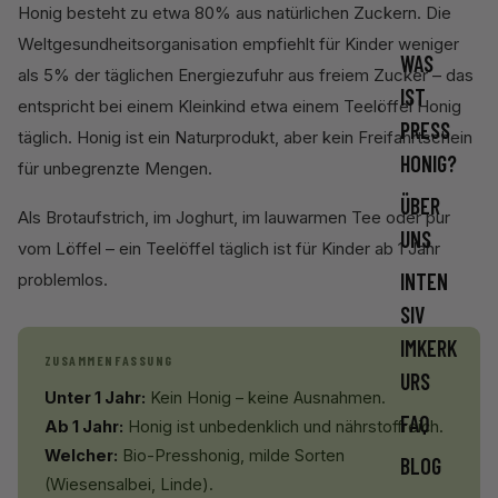
Honig besteht zu etwa 80% aus natürlichen Zuckern. Die
Weltgesundheitsorganisation empfiehlt für Kinder weniger
WAS
als 5% der täglichen Energiezufuhr aus freiem Zucker – das
IST
entspricht bei einem Kleinkind etwa einem Teelöffel Honig
PRESS
täglich. Honig ist ein Naturprodukt, aber kein Freifahrtschein
HONIG?
für unbegrenzte Mengen.
ÜBER
Als Brotaufstrich, im Joghurt, im lauwarmen Tee oder pur
UNS
vom Löffel – ein Teelöffel täglich ist für Kinder ab 1 Jahr
INTEN
problemlos.
SIV
IMKERK
ZUSAMMENFASSUNG
URS
Unter 1 Jahr:
Kein Honig – keine Ausnahmen.
FAQ
Ab 1 Jahr:
Honig ist unbedenklich und nährstoffreich.
Welcher:
Bio-Presshonig, milde Sorten
BLOG
(Wiesensalbei, Linde).