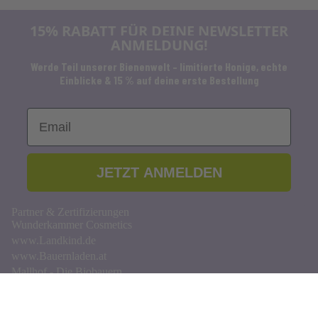
15% RABATT FÜR DEINE NEWSLETTER
ANMELDUNG!
Werde Teil unserer Bienenwelt – limitierte Honige, echte
Einblicke & 15 % auf deine erste Bestellung
Email
JETZT ANMELDEN
Partner & Zertifizierungen
Wunderkammer Cosmetics
www.Landkind.de
www.Bauernladen.at
Mallhof - Die Biobauern
Bio Austria
SlowFood
Shop