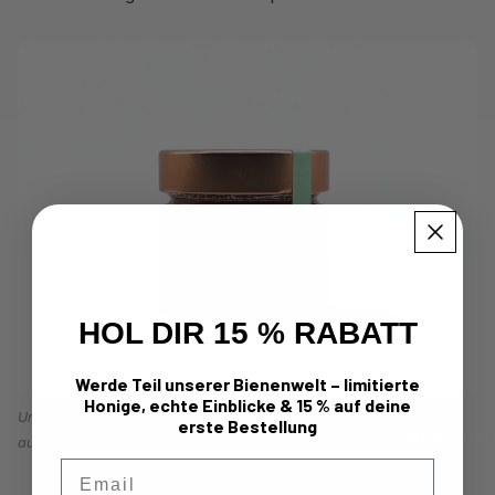
HOL DIR 15 % RABATT
Werde Teil unserer Bienenwelt – limitierte
Honige, echte Einblicke & 15 % auf deine
Unser Wiesensalbei- & Bergdistel-Presshonig – die mildeste Sorte
erste Bestellung
BIO NATURKOS
aus unserem Sortiment, ideal als erster Honig für Kinder ab 1 Jahr
Email