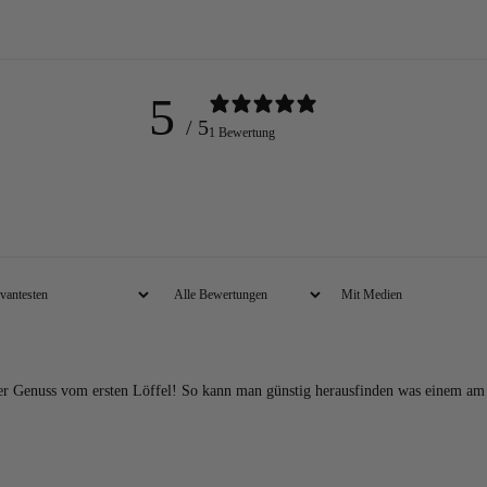
5
/ 5
1 Bewertung
TIK
Mit Medien
r Genuss vom ersten Löffel! So kann man günstig herausfinden was einem am b