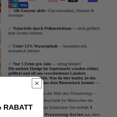
✅
Alle Enzyme aktiv:
Glucoseoxidase, Diastase &
Invertase
✅
Naturtrüb durch Pollenreichtum
—
nicht gefiltert,
kein Aroma verloren
✅
Unter 15% Wassergehalt
—
besonders reif,
aromatisch intensiv
✅
Nur 1 Ernte pro Jahr
—
streng limitiert
Die meisten Honige im Supermarkt wurden erhitzt,
gefiltert und oft aus verschiedenen Ländern
gemischt. Dieser nicht. Was du hier kaufst, ist das
Einzige, was direkt aus dem Bienenstock kommt —
unverändert.
Der ideale Einstieg in die Welt des Presshonigs –
oder das perfekte Geschenk für Menschen die
% RABATT
Qualität schätzen. Das Entdecker-Set enthält
3
verschiedene Bio-Presshonig-Sorten
aus dem