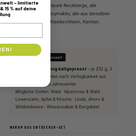
nwelt – limitierte
UNESCO Biosphärenpark Nockberge, alle
 & 15 % auf deine
kaltgepresst, alle enzymaktiv, alle aus derselben
llung
Bergimkerei in Bad Kleinkirchheim, Kärnten.
WAS IST ENTHALTEN
REN!
SPARSET – € 3,60 gespart
3 × Bio-Presshonig kaltgepresst
– je 232 g, 3
verschiedene Sorten nach Verfügbarkeit aus
unserer aktuellen Jahresernte.
Mögliche Sorten: Wald · Alpenrose & Wald ·
Löwenzahn, Apfel & Kirsche · Linde, Ahorn &
Wildhimbeere · Wiesensalbei & Bergdistel
WARUM DAS ENTDECKER-SET